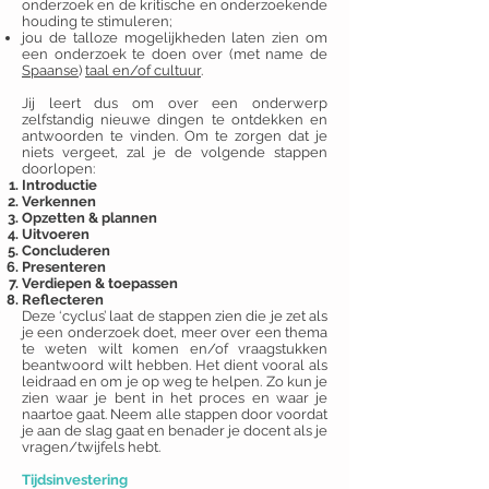
onderzoek en de kritische en onderzoekende
houding te stimuleren;
jou de talloze mogelijkheden laten zien om
een onderzoek te doen over (met name de
Spaanse
)
taal en/of cultuur
.
Jij leert dus om over een onderwerp
zelfstandig nieuwe dingen te ontdekken en
antwoorden te vinden. Om te zorgen dat je
niets vergeet, zal je de volgende stappen
doorlopen:
Introductie
Verkennen
Opzetten & plannen
Uitvoeren
Concluderen
Presenteren
Verdiepen & toepassen
Reflecteren
Deze ‘cyclus’ laat de stappen zien die je zet als
je een onderzoek doet, meer over een thema
te weten wilt komen en/of vraagstukken
beantwoord wilt hebben. Het dient vooral als
leidraad en om je op weg te helpen. Zo kun je
zien waar je bent in het proces en waar je
naartoe gaat. Neem alle stappen door voordat
je aan de slag gaat en benader je docent als je
vragen/twijfels hebt.
Tijdsinvestering