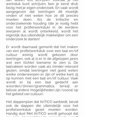
werkstuk kunt schrijven, ben je eerst druk
bezig met je eigen onderzoek. En vaak wordt
aangegeven dat leerlingen dit moeilijk
vinden of niet weten hoe ze dit precies
moeten doen. Als de kritische en
onderzoekende houding (die je nodig hebt
voor het profielwerkstuk) in de eerdere
leerjaren al wordt ontwikkeld, wordt het
eigenlijk dus uiteindelijk makkelijker om een
onderzoek te starten!
Er wordt daarnaast gemerkt dat het maken
van een profielwerkstuk over een taal en/of
cultuur weinig wordt gekozen door
leerlingen, ook al is er in de afgelopen jaren
wel een (lichte) toename te zien is. De
taalvakken worden vaak als minder relevant
gezien, omdat leerlingen niet goed weten
welke onderwerpen er zijn of welke kant zij
op kunnen met een taal en/of cultuur. Vaak
wordt er bij een taal gedacht aan
woorden/zinnen/grammatica, terwijl er
talloze andere mogelijkheden zijn (vooral op
het gebied van cultuur).
Het stappenplan dat KriTiCO aanbiedt, bevat
ook de stappen die uiteindelijk voor het
profielwerkstuk gezet moeten worden.
Handig dus! Met KriTiCO wordt gehoopt dat