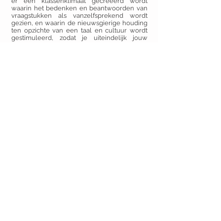
er een klassenklimaat gecreëerd wordt
waarin het bedenken en beantwoorden van
vraagstukken als vanzelfsprekend wordt
gezien, en waarin de nieuwsgierige houding
ten opzichte van een taal en cultuur wordt
gestimuleerd, zodat je uiteindelijk jouw
profielwerkstuk ook over een taal en/of
cultuur kunt schrijven.
Zie hier voorbeelden van beoordelingsformulieren en eisen voor het PWS op de O.R.S. Lek & Linge
Zie hier voorbeelden van thema's/ideeën voor een PWS Spaans op de O.R.S. Lek & Linge
Contact
kri.ti.co@hotmail.com
© 2021 by KriTiCO.
Proudly created with
Wix.com