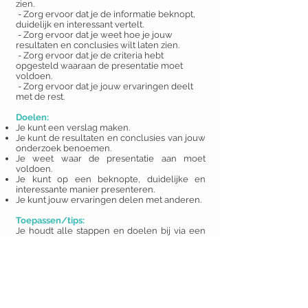
zien.
- Zorg ervoor dat je de informatie beknopt,
duidelijk en interessant vertelt.
- Zorg ervoor dat je weet hoe je jouw
resultaten en conclusies wilt laten zien.
- Zorg ervoor dat je de criteria hebt
opgesteld waaraan de presentatie moet
voldoen.
- Zorg ervoor dat je jouw ervaringen deelt
met de rest.
Doelen:
Je kunt een verslag maken.
Je kunt de resultaten en conclusies van jouw
onderzoek benoemen.
Je weet waar de presentatie aan moet
voldoen.
Je kunt op een beknopte, duidelijke en
interessante manier presenteren.
Je kunt jouw ervaringen delen met anderen.
Toepassen/tips:
Je houdt alle stappen en doelen bij via een
logboek/online document.
Zorg ervoor dat je aan de hand van je
presentatie feedbackt hebt ontvangen van
de docent en/of klasgenoten.