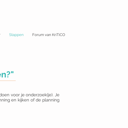
r
Stappen
Forum van KriTiCO
en?"
doen voor je onderzoek(je). Je
ning en kijken of de planning